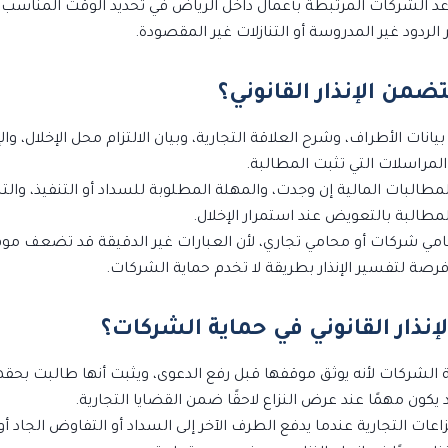
د الشركات المرتبطة بأعمال داخل الرياض في تحديد الوقت المناسب لل
لردود غير المدروسة أو التنازلات غير المقصودة.
يتضمن الإنذار القانوني؟
يانات الأطراف، وشرح العلاقة التجارية، وبيان الالتزام محل الإخلال، والإ
المراسلات التي تثبت المطالبة.
المطالبات المالية إن وجدت، والمهلة المطلوبة للسداد أو التنفيذ، والت
مطالبة بالتعويض عند استمرار الإخلال.
امي شركات أو محامي تجاري، لأن العبارات غير الدقيقة قد تضعف مو
 فرصة لتفسير الإنذار بطريقة لا تخدم حماية الشركات.
لإنذار القانوني في حماية الشركات؟
اية الشركات لأنه يوثق موقفها قبل رفع الدعوى، ويثبت أنها طالبت ب
يكون مهمًا عند عرض النزاع لاحقًا ضمن القضايا التجارية.
نزاعات التجارية عندما يدفع الطرف الآخر إلى السداد أو التفاوض الجاد 