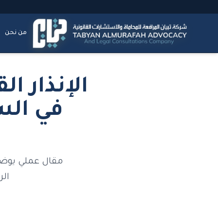
من نحن
الإنذار ا
مقال عملي يوضح 
الر