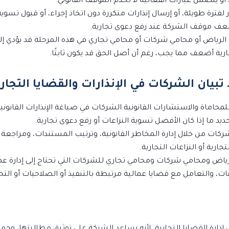
أو يتضمن عبارات انفعالية لا تخدم الموقف القانوني.
 لفترة طويلة، أو إرسال إنذارات متكررة دون اتخاذ إجراء، أو قبول تسوية 
عف موقف الشركة عند رفع دعوى تجارية.
 الرياض أو محامي شركات أو محامي تجاري في هذه المرحلة قد يؤدي إل
جارية أضعف مما يجب، رغم أن أصل الحق قد يكون ثابتًا.
تبيان الشركات في الإنذارات والقضايا التجار
محاماة والاستشارات القانونية الشركات في صياغة الإنذارات القانونية،
ديد ما إذا كان الأفضل تسوية النزاعات أو رفع دعوى تجارية.
ركات من خلال إدارة المخاطر القانونية، وترتيب المستندات، ومراجعة 
ارية أو النزاعات التجارية.
ياض ومحامي شركات ومحامي تجاري للشركات التي تحتاج إلى إدارة عملي
اعات، والتعامل مع قضايا عمالية مرتبطة بالتنفيذ أو الصلاحيات أو الت
ي إدارة القضايا التجارية، لأنه يساعد الشركة على توثيق مطالبتها، وح