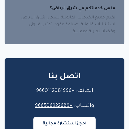
ما هي خدماتكم في شرق الرياض؟
نقدم جميع الخدمات القانونية لسكان شرق الرياض:
استشارات قانونية، صياغة عقود، تمثيل قانوني،
وقضايا تجارية وعمالية.
اتصل بنا
الهاتف: +9660112081996
واتساب:
+966506922689
احجز استشارة مجانية