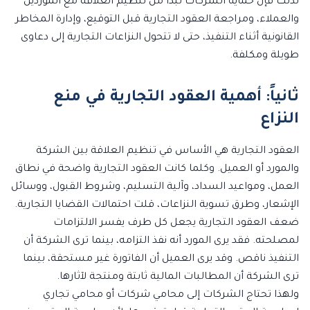
لذلك فإن حماية الشركات تبدأ من تنظيم العلاقة مع الموردين
والعملاء، ومراجعة العقود التجارية قبل التوقيع، وإدارة المخاطر
القانونية أثناء التنفيذ، حتى لا تتحول النزاعات التجارية إلى دعاوى
طويلة ومكلفة.
ثانياً: أهمية العقود التجارية في منع
النزاع
العقود التجارية هي الأساس في تنظيم العلاقة بين الشركة
والمورد أو العميل. وكلما كانت العقود التجارية واضحة في نطاق
العمل، ومواعيد السداد، وآلية التسليم، وشروط القبول، ووسائل
الإشعار، وطرق تسوية النزاعات، قلت احتمالات القضايا التجارية.
ضعف العقود التجارية يجعل كل طرف يفسر الالتزامات
لمصلحته. فقد يرى المورد أنه نفذ التزامه، بينما ترى الشركة أن
التنفيذ ناقص. وقد يرى العميل أن الفاتورة غير مستحقة، بينما
ترى الشركة أن المطالبات المالية ثابتة ومنتجة لآثارها.
ولهذا تحتاج الشركات إلى محامي شركات أو محامي تجاري