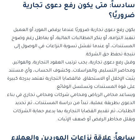
سادساً: متى يكون رفع دعوى تجارية
ضروريًا؟
يكون رفع دعوى تجارية ضروريًا عندما يرفض المورد أو العميل
تنفيذ التزامه، أو ينكر المطالبات المالية، أو يماطل رغم وضوح
المستندات، أو عندما تفشل تسوية النزاعات في الوصول إلى
نتيجة تحفظ حق الشركة.
وقبل رفع دعوى تجارية، يجب ترتيب العقود التجارية، والفواتير،
ومحاضر التسليم، والمراسلات، وكشوف الحساب، وأي مستند
يثبت الإخلال أو الاستحقاق. فالقضايا التجارية تعتمد بدرجة كبيرة
على قوة المستندات وتسلسل الوقائع.
ويساعد محامي الرياض ومحامي شركات ومحامي تجاري في بناء
الدعوى بطريقة عملية، تبدأ من دراسة المستندات، ثم تحديد
الطلبات، ثم تقديم القضايا التجارية بما يدعم حماية الشركات
ويقلل مخاطر الرفض أو ضعف الإثبات.
سابعاً: علاقة نزاعات الموردين والعملاء