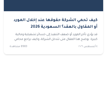
كيف تحمي الشركة حقوقها عند إخلال المورد
أو المقاول بالعقد؟ السعودية 2026
قد يؤدي تأخر المورد أو ضعف التنفيذ إلى خسائر تشغيلية ومالية
كبيرة. يوضح هذا المقال متى تتدخل الشركة، وكيف يراجع محامي
شركات العقد والمستندات، وما الخطوات التي تسبق رفع قضايا
٤ أغسطس ٢٠٢٦
8983
مشاهدة
تجارية لحماية الحقوق.