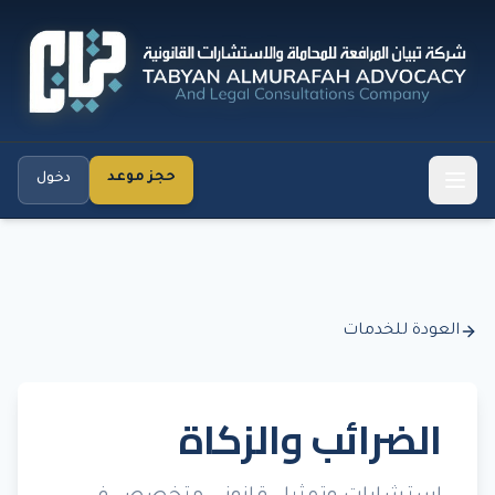
حجز موعد
دخول
العودة للخدمات
الضرائب والزكاة