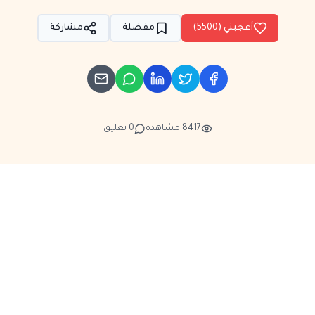
أعجبني (
5500
)
مفضلة
مشاركة
8417
مشاهدة
0
تعليق