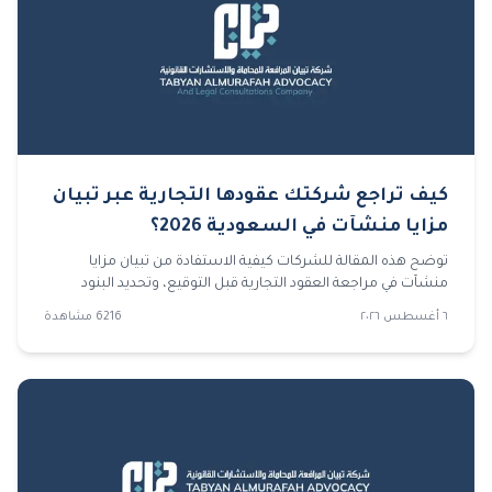
كيف تراجع شركتك عقودها التجارية عبر تبيان
مزايا منشآت في السعودية 2026؟
توضح هذه المقالة للشركات كيفية الاستفادة من تبيان مزايا
منشآت في مراجعة العقود التجارية قبل التوقيع، وتحديد البنود
الخطرة، وتجهيز المستندات، وتجنب الأخطاء التي قد تقود إلى
٦ أغسطس ٢٠٢٦
6216
مشاهدة
نزاعات مستقبلية.