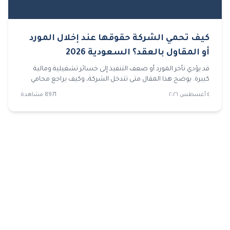
كيف تحمي الشركة حقوقها عند إخلال المورد
أو المقاول بالعقد؟ السعودية 2026
قد يؤدي تأخر المورد أو ضعف التنفيذ إلى خسائر تشغيلية ومالية
كبيرة. يوضح هذا المقال متى تتدخل الشركة، وكيف يراجع محامي
شركات العقد والمستندات، وما الخطوات التي تسبق رفع قضايا
٤ أغسطس ٢٠٢٦
8971
مشاهدة
تجارية لحماية الحقوق.