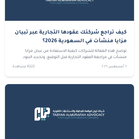
كيف تراجع شركتك عقودها التجارية عبر تبيان
مزايا منشآت في السعودية 2026؟
توضح هذه المقالة للشركات كيفية الاستفادة من تبيان مزايا
منشآت في مراجعة العقود التجارية قبل التوقيع، وتحديد البنود
الخطرة، وتجهيز المستندات، وتجنب الأخطاء التي قد تقود إلى
٦ أغسطس ٢٠٢٦
6222
مشاهدة
نزاعات مستقبلية.