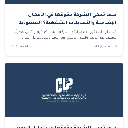
كيف تحمي الشركة حقوقها في الأعمال
الإضافية والتعديلات الشفهية؟ السعودية
2026
تنشأ نزاعات كثيرة عندما تنفذ الشركة أعمالًا إضافية أو تقبل تعديلًا
شفهيًا دون توثيق واضح. يوضح هذا المقال متى تتدخل الإدارة،
وكيف يراجع محامي شركات المستندات، وما الذي تحتاجه قضايا
٥ أغسطس ٢٠٢٦
7412
مشاهدة
تجارية لإثبات الحق وتجنب ضياع المطالبات.