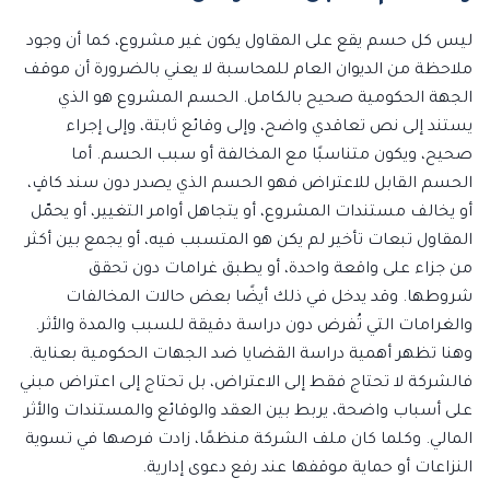
ليس كل حسم يقع على المقاول يكون غير مشروع، كما أن وجود
ملاحظة من الديوان العام للمحاسبة لا يعني بالضرورة أن موقف
الجهة الحكومية صحيح بالكامل. الحسم المشروع هو الذي
يستند إلى نص تعاقدي واضح، وإلى وقائع ثابتة، وإلى إجراء
صحيح، ويكون متناسبًا مع المخالفة أو سبب الحسم. أما
الحسم القابل للاعتراض فهو الحسم الذي يصدر دون سند كافٍ،
أو يخالف مستندات المشروع، أو يتجاهل أوامر التغيير، أو يحمّل
المقاول تبعات تأخير لم يكن هو المتسبب فيه، أو يجمع بين أكثر
من جزاء على واقعة واحدة، أو يطبق غرامات دون تحقق
شروطها. وقد يدخل في ذلك أيضًا بعض حالات المخالفات
والغرامات التي تُفرض دون دراسة دقيقة للسبب والمدة والأثر.
وهنا تظهر أهمية دراسة القضايا ضد الجهات الحكومية بعناية.
فالشركة لا تحتاج فقط إلى الاعتراض، بل تحتاج إلى اعتراض مبني
على أسباب واضحة، يربط بين العقد والوقائع والمستندات والأثر
المالي. وكلما كان ملف الشركة منظمًا، زادت فرصها في تسوية
النزاعات أو حماية موقفها عند رفع دعوى إدارية.