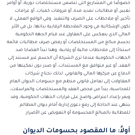
خصوصًا في المشاريع التي تتضمن مستخلصات دورية، أو أوامر
تغيير، أو مطالبات تمديد مدة، أو فروقات كميات، أو غرامات
تأخير، أو ملاحظات على الصرف والتنفيذ. وفي الواقع العملي، لا
تكون الإشكالية في وجود الملاحظة الرقابية بذاتها، بل في الأثر
المالي الذي ينعكس على المقاول عند قيام الجهة الحكومية
بحسم مبالغ من المستخلصات أو رفض صرف مطالبات قائمة
استنادًا إلى ملاحظات مالية أو رقابية. وهنا تبدأ القضايا ضد
الجهات الحكومية عندما ترى الشركة أن الحسم غير مستند إلى
العقد، أو غير متوافق مع المستندات، أو صدر دون تمكينها من
الدفاع عن مركزها المالي والقانوني. لذلك تحتاج شركات
المقاولات إلى تعامل قانوني منظم مع حسومات الديوان العام
للمحاسبة، يبدأ من فحص العقد والمستخلصات والمراسلات،
ويمر بإعداد اعتراض واضح على قرارات الجهات الحكومية، وقد
ينتهي عند الحاجة إلى رفع دعوى إدارية أمام ديوان المظالم
للمطالبة بالمبالغ المحسومة أو التعويض عن الأضرار.
أولاً: ما المقصود بحسومات الديوان