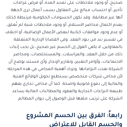
صحيح، أو وجود ملاحظات على تمديد المدة، أو فرض غرامات
تأخير، أو احتساب مبالغ على المقاول بسبب أعمال ترى الجهة
أنها غير مطابقة. وقد تكون الحسومات الحكومية مرتبطة كذلك
بعدم اكتمال محاضر الاستلام، أو وجود ملاحظات فنية لم تُغلق،
أو عدم وجود موافقات كتابية لبعض الأعمال الإضافية، أو اختلاف
في تفسير بند من بنود العقد. وفي القضايا الإدارية المتعلقة
بالمقاولين، لا يكفي القول إن الحسم غير صحيح، بل يجب إثبات
ذلك من خلال العقد، والمراسلات، والمستخلصات، ومحاضر
الاجتماعات، وأوامر التغيير، وتقارير الإنجاز، وأي مستند يوضح أن
الشركة نفذت التزاماتها. وتزداد أهمية المحامي في هذه المرحلة؛
لأن محامي شركات متخصص يستطيع تحويل الوقائع الفنية
والمالية إلى دفوع قانونية واضحة. كما أن محامي تجاري يفهم
طبيعة النزاعات التجارية والعقود والمطالبات المالية يساعد
الشركة على ترتيب ملفها قبل الوصول إلى ديوان المظالم.
رابعاً: الفرق بين الحسم المشروع
والحسم القابل للاعتراض