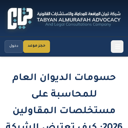
حجز موعد
دخول
حسومات الديوان العام
للمحاسبة على
مستخلصات المقاولين