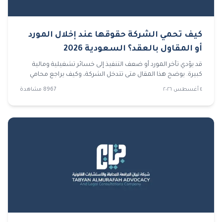
كيف تحمي الشركة حقوقها عند إخلال المورد
أو المقاول بالعقد؟ السعودية 2026
قد يؤدي تأخر المورد أو ضعف التنفيذ إلى خسائر تشغيلية ومالية
كبيرة. يوضح هذا المقال متى تتدخل الشركة، وكيف يراجع محامي
شركات العقد والمستندات، وما الخطوات التي تسبق رفع قضايا
٤ أغسطس ٢٠٢٦
8967
مشاهدة
تجارية لحماية الحقوق.