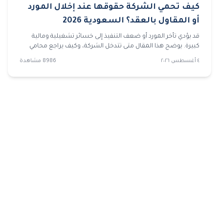
كيف تحمي الشركة حقوقها عند إخلال المورد
أو المقاول بالعقد؟ السعودية 2026
قد يؤدي تأخر المورد أو ضعف التنفيذ إلى خسائر تشغيلية ومالية
كبيرة. يوضح هذا المقال متى تتدخل الشركة، وكيف يراجع محامي
شركات العقد والمستندات، وما الخطوات التي تسبق رفع قضايا
٤ أغسطس ٢٠٢٦
8986
مشاهدة
تجارية لحماية الحقوق.