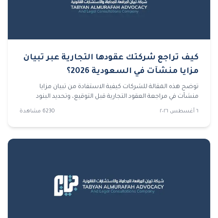
كيف تراجع شركتك عقودها التجارية عبر تبيان
مزايا منشآت في السعودية 2026؟
توضح هذه المقالة للشركات كيفية الاستفادة من تبيان مزايا
منشآت في مراجعة العقود التجارية قبل التوقيع، وتحديد البنود
الخطرة، وتجهيز المستندات، وتجنب الأخطاء التي قد تقود إلى
٦ أغسطس ٢٠٢٦
6230
مشاهدة
نزاعات مستقبلية.