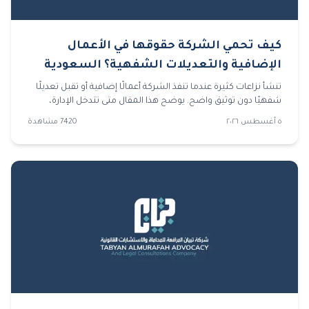
كيف تحمي الشركة حقوقها في الأعمال
الإضافية والتعديلات الشفهية؟ السعودية
2026
تنشأ نزاعات كثيرة عندما تنفذ الشركة أعمالًا إضافية أو تقبل تعديلًا
شفهيًا دون توثيق واضح. يوضح هذا المقال متى تتدخل الإدارة،
وكيف يراجع محامي شركات المستندات، وما الذي تحتاجه قضايا
٥ أغسطس ٢٠٢٦
7420
مشاهدة
تجارية لإثبات الحق وتجنب ضياع المطالبات.