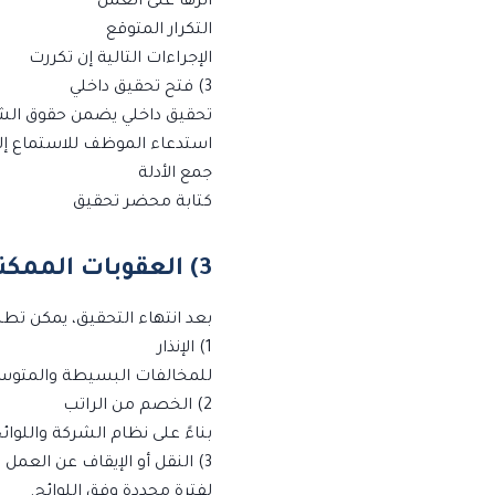
أثرها على العمل
التكرار المتوقع
الإجراءات التالية إن تكررت
3) فتح تحقيق داخلي
تحقيق داخلي يضمن حقوق ال
استدعاء الموظف للاستماع إل
جمع الأدلة
كتابة محضر تحقيق
3) العقوبات الممكنة وفق نظام العمل السعودي
بعد انتهاء التحقيق، يمكن تط
1) الإنذار
للمخالفات البسيطة والمتو
2) الخصم من الراتب
بناءً على نظام الشركة واللوائح
3) النقل أو الإيقاف عن العمل
لفترة محددة وفق اللوائح.