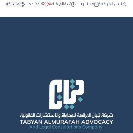
تبيان المرافعة
٢٧ يناير ٢٠٢٦
2
دقائق قراءة
5500
إعجاب
مشاركة