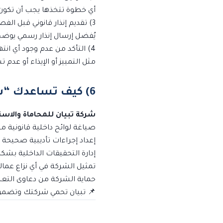
أي خطوة تتخذها يجب أن تكو
3) تقديم إنذار قانوني قبل الفصل
يُفضل إرسال إنذار رسمي يوضح 
4) التأكد من عدم وجود أي انتهاك لحقوق الموظف
مثل التمييز أو الإيذاء أو عدم
6) كيف تساعدك “شركة تبيان”؟
شركة تبيان للمحاماة والاست
صياغة لوائح داخلية قانونية 
إعداد إجراءات تأديبية صحيحة 
إدارة التحقيقات الداخلية بشكل
تمثيل الشركة في أي نزاع عمال
حماية الشركة من دعاوى التعس
📌 تبيان تحمي شركتك وتضمن ت